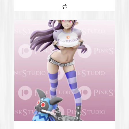
Επιτραπέζια
Fidget Spinners
Μπρελόκ
NSFW
ΥΠΗΡΕΣΙΕΣ 3D PRINTING
ΚΑΤΑΣΚΕΥΗ ΙΣΤΟΣΕΛΙΔΩΝ
ΑΝ. ΑΠΟΣΤΟΛΗΣ