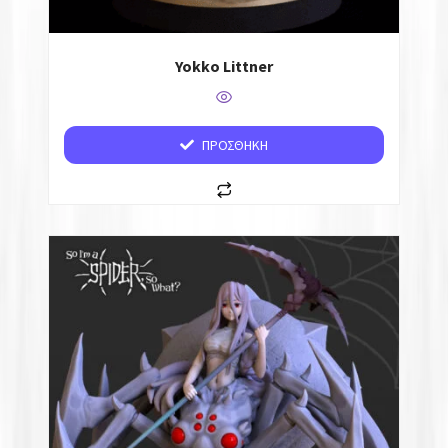
Yokko Littner
ΠΡΟΣΘΉΚΗ