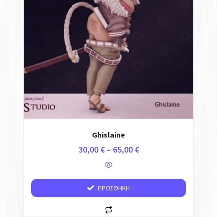
Ghislaine
30,00
€
–
65,00
€
ΠΡΟΣΘΉΚΗ