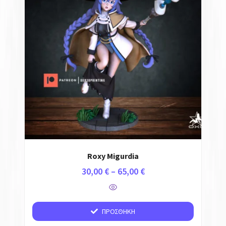
Roxy Migurdia
30,00
€
–
65,00
€
ΠΡΟΣΘΉΚΗ