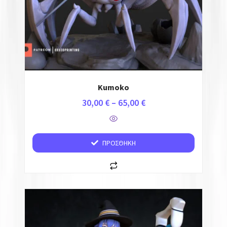
Kumoko
30,00
€
–
65,00
€
ΠΡΟΣΘΉΚΗ