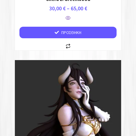
30,00
€
–
65,00
€
ΠΡΟΣΘΉΚΗ