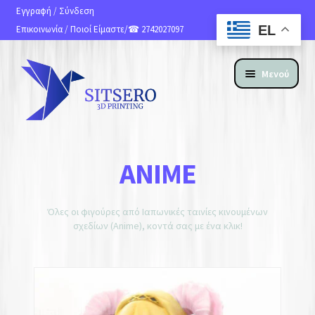
Εγγραφή
/
Σύνδεση
EL
Επικοινωνία
/
Ποιοί Είμαστε
/☎ 2742027097
Μενού
ΑΡΧΙΚΗ
ANIME
ΠΡΟΪΟΝΤΑ
Όλες οι φιγούρες από Ιαπωνικές ταινίες κινουμένων
Αθλήματα
σχεδίων (Anime), κοντά σας με ένα κλικ!
Αναλώσιμα
Προσωποποιημένο Προϊόν