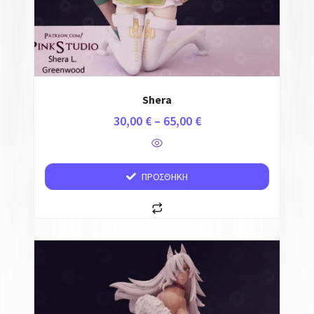
Shera
30,00
€
–
65,00
€
ΠΡΟΣΘΉΚΗ