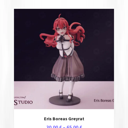
Eris Boreas Greyrat
30,00
€
–
65,00
€