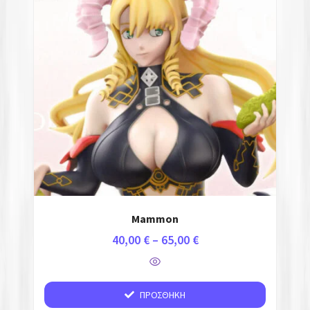
Auto-Moto
Σπίτι & Κήπος
3D Φιγούρες
Anime
Cartoons
Games
Mammon
Αρθρωτά
40,00
€
–
65,00
€
Μινιατούρες
ΠΡΟΣΘΉΚΗ
Cosplay