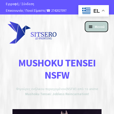
Εγγραφή
/
Σύνδεση
EL
Επικοινωνία
/
Ποιοί Είμαστε
/☎ 2742027097
Μενού
ΑΡΧΙΚΗ
MUSHOKU TENSEI
ΠΡΟΪΟΝΤΑ
NSFW
Αθλήματα
Φιγούρες ενήλικου περιεχομένου(NSFW) από το anime
Αναλώσιμα
Mushoku Tensei: Jobless Reincarnation!
Προσωποποιημένο Προϊόν