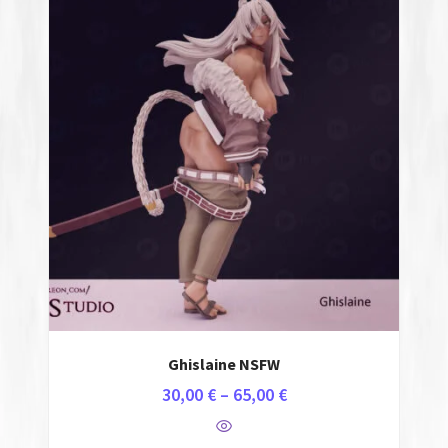
Auto-Moto
Σπίτι & Κήπος
3D Φιγούρες
Cosplay
Επιτραπέζια
Fidget Spinners
Μπρελόκ
Ghislaine NSFW
NSFW
30,00
€
–
65,00
€
Anime NSFW