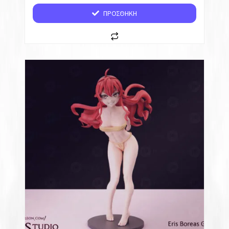
ΠΡΟΣΘΉΚΗ
How Not to Summon a Demon Lord NSFW
Kimetsu no Yaiba NSFW
Kumo Desu ga, Nanika? NSFW
Mushoku Tensei NSFW
Overlord NSFW
Sin Nanatsu no Taizai NSFW
Tengen Toppa Gurren Lagann NSFW
Games NSFW