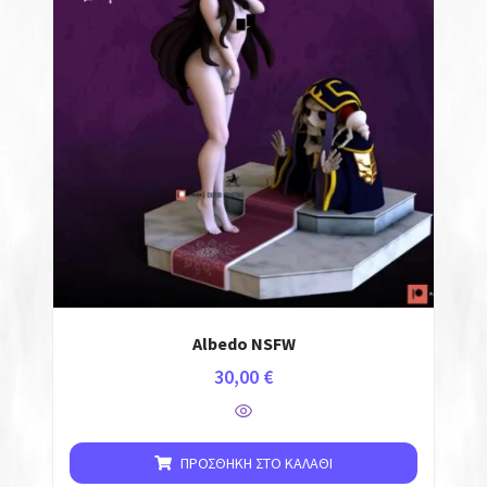
Auto-Moto
Σπίτι & Κήπος
3D Φιγούρες
Cosplay
Επιτραπέζια
Fidget Spinners
Albedo NSFW
Μπρελόκ
30,00
€
NSFW
ΠΡΟΣΘΉΚΗ ΣΤΟ ΚΑΛΆΘΙ
Anime NSFW