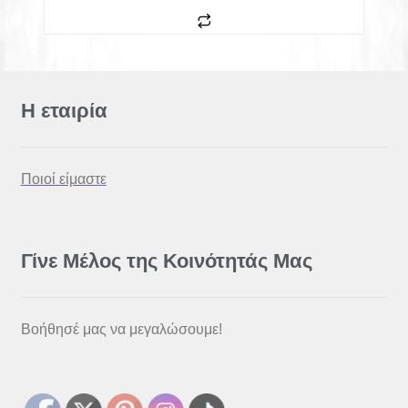
How Not to Summon a Demon Lord NSFW
Kimetsu no Yaiba NSFW
Η εταιρία
Kumo Desu ga, Nanika? NSFW
Ποιοί είμαστε
Mushoku Tensei NSFW
Overlord NSFW
Γίνε Μέλος της Κοινότητάς Μας
Sin Nanatsu no Taizai NSFW
Tengen Toppa Gurren Lagann NSFW
Βοήθησέ μας να μεγαλώσουμε!
Games NSFW