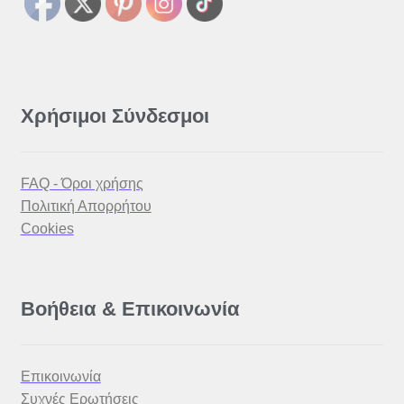
ΥΠΗΡΕΣΙΕΣ 3D PRINTING
ΚΑΤΑΣΚΕΥΗ ΙΣΤΟΣΕΛΙΔΩΝ
ΑΝ. ΑΠΟΣΤΟΛΗΣ
Χρήσιμοι Σύνδεσμοι
FAQ - Όροι χρήσης
Πολιτική Απορρήτου
Cookies
Βοήθεια & Επικοινωνία
Επικοινωνία
Συχνές Ερωτήσεις