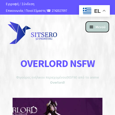
Εγγραφή
/
Σύνδεση
EL
Επικοινωνία
/
Ποιοί Είμαστε
/☎ 2742027097
Μενού
ΑΡΧΙΚΗ
OVERLORD NSFW
ΠΡΟΪΟΝΤΑ
Φιγούρες ενήλικου περιεχομένου(NSFW) από το anime
Αθλήματα
Overlord!
Αναλώσιμα
Προσωποποιημένο Προϊόν