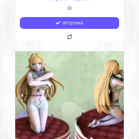
Sin Nanatsu no Taizai
ΠΡΟΣΘΉΚΗ
Tengen Toppa Gurren Lagann
Cartoons
Games
Αρθρωτά
Μινιατούρες
Cosplay
Επιτραπέζια