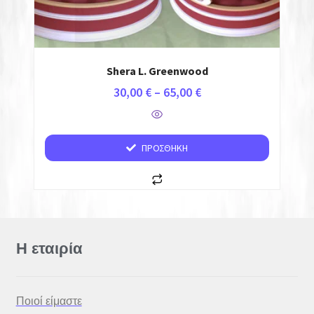
Fidget Spinners
Μπρελόκ
Shera L. Greenwood
NSFW
30,00
€
–
65,00
€
ΥΠΗΡΕΣΙΕΣ 3D PRINTING
ΠΡΟΣΘΉΚΗ
ΚΑΤΑΣΚΕΥΗ ΙΣΤΟΣΕΛΙΔΩΝ
ΑΝ. ΑΠΟΣΤΟΛΗΣ
Η εταιρία
Ποιοί είμαστε