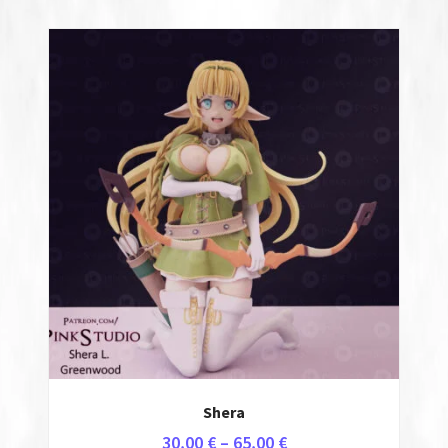
Auto-Moto
Σπίτι & Κήπος
3D Φιγούρες
Anime
How Not to Summon a Demon Lord
Kimetsu no Yaiba
Kumo Desu ga, Nanika?
Mushoku Tensei
Shera
Overlord
30,00
€
–
65,00
€