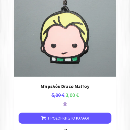
Μπρελόκ Draco Malfoy
5,00
€
3,00
€
ΠΡΟΣΘΉΚΗ ΣΤΟ ΚΑΛΆΘΙ