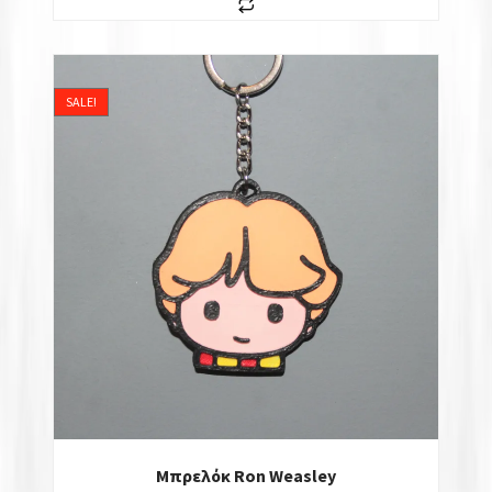
SALE!
Μπρελόκ Ron Weasley