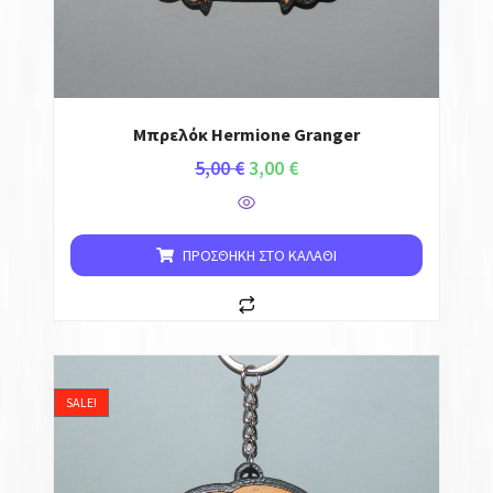
Μπρελόκ Hermione Granger
5,00
€
3,00
€
ΠΡΟΣΘΉΚΗ ΣΤΟ ΚΑΛΆΘΙ
SALE!