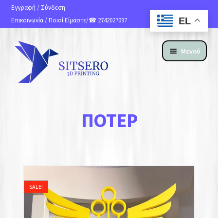
Εγγραφή
/
Σύνδεση
EL
Επικοινωνία
/
Ποιοί Είμαστε
/☎ 2742027097
Μενού
ΑΡΧΙΚΗ
ΠΌΤΕΡ
ΠΡΟΪΟΝΤΑ
ΥΠΗΡΕΣΙΕΣ 3D PRINTING
ΚΑΤΑΣΚΕΥΗ ΙΣΤΟΣΕΛΙΔΩΝ
SALE!
ΑΝ. ΑΠΟΣΤΟΛΗΣ