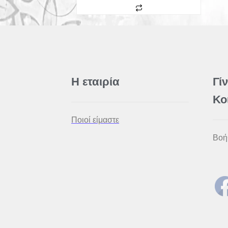
Η εταιρία
Γί
Κο
Ποιοί είμαστε
Βοή