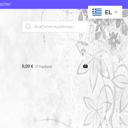
027097
EL
0,00
€
0 τεμάχια