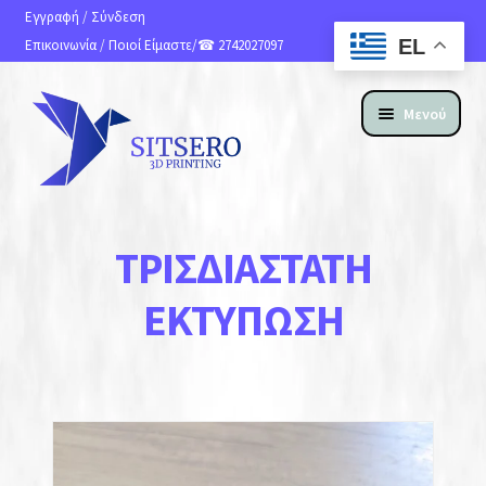
Εγγραφή
/
Σύνδεση
EL
Επικοινωνία
/
Ποιοί Είμαστε
/☎ 2742027097
Μενού
ΑΡΧΙΚΗ
ΤΡΙΣΔΙΆΣΤΑΤΗ
ΠΡΟΪΟΝΤΑ
ΕΚΤΎΠΩΣΗ
ΥΠΗΡΕΣΙΕΣ 3D PRINTING
ΚΑΤΑΣΚΕΥΗ ΙΣΤΟΣΕΛΙΔΩΝ
ΑΝ. ΑΠΟΣΤΟΛΗΣ