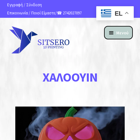
Εγγραφή
/
Σύνδεση
EL
Επικοινωνία
/
Ποιοί Είμαστε
/☎ 2742027097
Μενού
ΑΡΧΙΚΗ
ΧΑΛΟΟΥΊΝ
ΠΡΟΪΟΝΤΑ
ΥΠΗΡΕΣΙΕΣ 3D PRINTING
ΚΑΤΑΣΚΕΥΗ ΙΣΤΟΣΕΛΙΔΩΝ
ΑΝ. ΑΠΟΣΤΟΛΗΣ