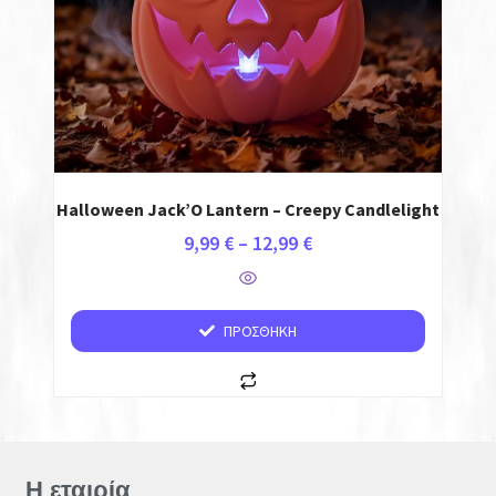
Halloween Jack’O Lantern – Creepy Candlelight
9,99
€
–
12,99
€
ΠΡΟΣΘΉΚΗ
Η εταιρία