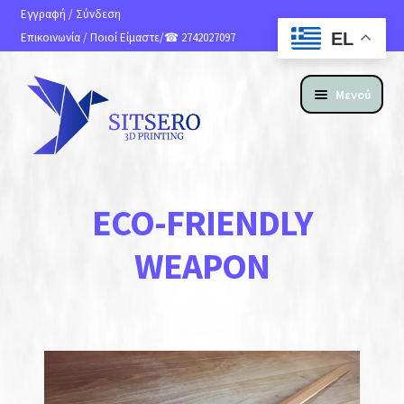
Εγγραφή
/
Σύνδεση
EL
Επικοινωνία
/
Ποιοί Είμαστε
/☎ 2742027097
Μενού
ΑΡΧΙΚΗ
ECO-FRIENDLY
ΠΡΟΪΟΝΤΑ
WEAPON
ΥΠΗΡΕΣΙΕΣ 3D PRINTING
ΚΑΤΑΣΚΕΥΗ ΙΣΤΟΣΕΛΙΔΩΝ
ΑΝ. ΑΠΟΣΤΟΛΗΣ