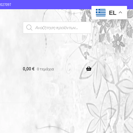
027097
EL
0,00
€
0 τεμάχια