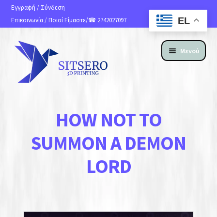
Εγγραφή
/
Σύνδεση
EL
Επικοινωνία
/
Ποιοί Είμαστε
/☎ 2742027097
Μενού
ΑΡΧΙΚΗ
HOW NOT TO
ΠΡΟΪΟΝΤΑ
SUMMON A DEMON
ΥΠΗΡΕΣΙΕΣ 3D PRINTING
LORD
ΚΑΤΑΣΚΕΥΗ ΙΣΤΟΣΕΛΙΔΩΝ
ΑΝ. ΑΠΟΣΤΟΛΗΣ