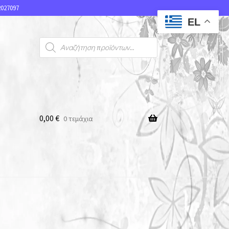
027097
EL
0,00
€
0 τεμάχια