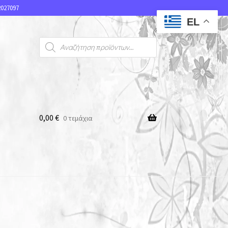
027097
EL
0,00
€
0 τεμάχια