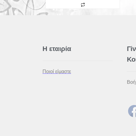
Η εταιρία
Γί
Κο
Ποιοί είμαστε
Βοή