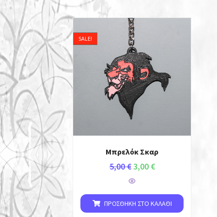
SALE!
Μπρελόκ Σκαρ
5,00
€
3,00
€
ΠΡΟΣΘΉΚΗ ΣΤΟ ΚΑΛΆΘΙ