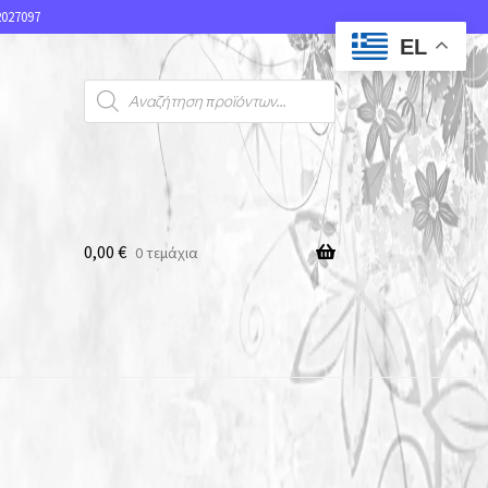
027097
EL
0,00
€
0 τεμάχια