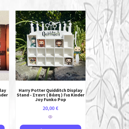
lay
Harry Potter Quidditch Display
nder
Stand - Σταντ ( Βάση ) Για Kinder
Joy Funko Pop
20,00
€