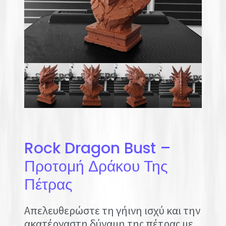
Rock Dragon Bust –
Προτομή Δράκου Της
Πέτρας
Απελευθερώστε τη γήινη ισχύ και την
ακατέργαστη δύναμη της πέτρας με