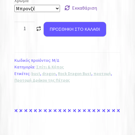
Χρώμα
Εκκαθάριση
ΠΡΟΣΘΉΚΗ ΣΤΟ ΚΑΛΆΘΙ
Κωδικός προϊόντος:
Μ/Δ
Κατηγορία:
Σπίτι & Κήπος
Ετικέτες:
bust
,
dragon
,
Rock Dragon Bust
,
προτομή
,
Προτομή Δράκου της Πέτρας