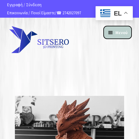
Εγγραφή
/
Σύνδεση
EL
Επικοινωνία
/
Ποιοί Είμαστε
/☎ 2742027097
Μενού
ΑΡΧΙΚΗ
ΠΡΟΪΟΝΤΑ
ΥΠΗΡΕΣΙΕΣ 3D PRINTING
ΚΑΤΑΣΚΕΥΗ ΙΣΤΟΣΕΛΙΔΩΝ
ΑΝ. ΑΠΟΣΤΟΛΗΣ