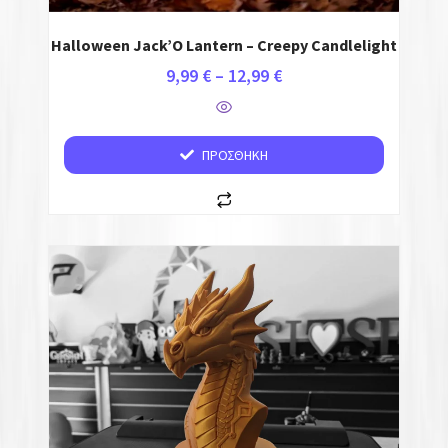
Halloween Jack’O Lantern – Creepy Candlelight
9,99
€
–
12,99
€
ΠΡΟΣΘΉΚΗ