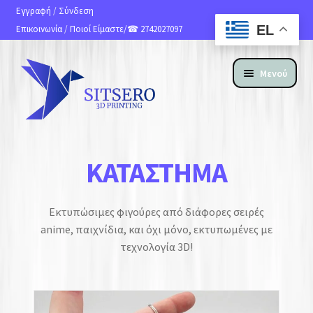
Εγγραφή
/
Σύνδεση
EL
Επικοινωνία
/
Ποιοί Είμαστε
/☎ 2742027097
Μενού
ΑΡΧΙΚΗ
ΚΑΤΆΣΤΗΜΑ
ΠΡΟΪΟΝΤΑ
Εκτυπώσιμες φιγούρες από διάφορες σειρές
ΥΠΗΡΕΣΙΕΣ 3D PRINTING
anime, παιχνίδια, και όχι μόνο, εκτυπωμένες με
τεχνολογία 3D!
ΚΑΤΑΣΚΕΥΗ ΙΣΤΟΣΕΛΙΔΩΝ
ΑΝ. ΑΠΟΣΤΟΛΗΣ