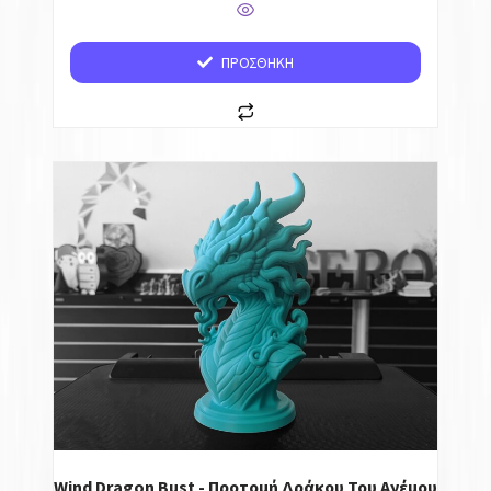
ΠΡΟΣΘΉΚΗ
Wind Dragon Bust - Προτομή Δράκου Του Ανέμου