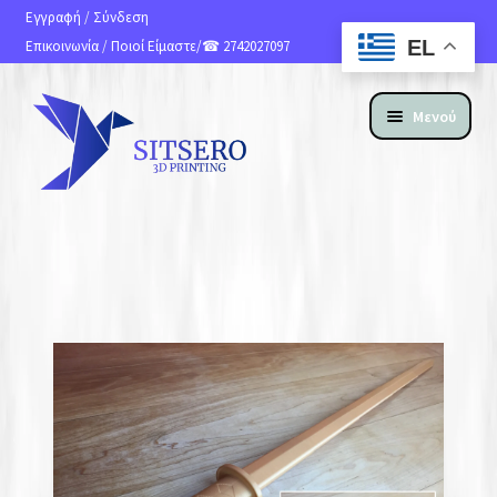
Εγγραφή
/
Σύνδεση
EL
Επικοινωνία
/
Ποιοί Είμαστε
/☎ 2742027097
Μενού
ΑΡΧΙΚΗ
ΠΡΟΪΟΝΤΑ
ΥΠΗΡΕΣΙΕΣ 3D PRINTING
ΚΑΤΑΣΚΕΥΗ ΙΣΤΟΣΕΛΙΔΩΝ
ΑΝ. ΑΠΟΣΤΟΛΗΣ