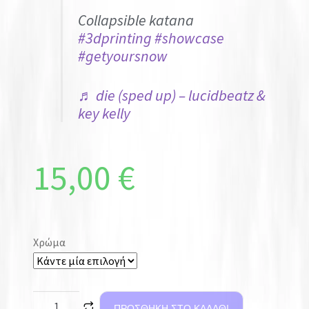
Collapsible katana
#3dprinting
#showcase
#getyoursnow
♬ die (sped up) – lucidbeatz &
key kelly
15,00
€
Χρώμα
ΠΡΟΣΘΉΚΗ ΣΤΟ ΚΑΛΆΘΙ