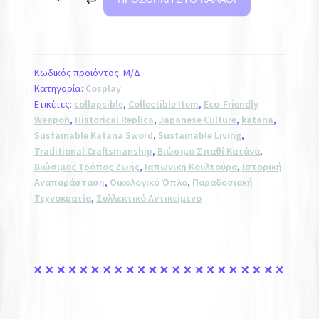
Κωδικός προϊόντος:
Μ/Δ
Κατηγορία:
Cosplay
Ετικέτες:
collapsible
,
Collectible Item
,
Eco-Friendly
Weapon
,
Historical Replica
,
Japanese Culture
,
katana
,
Sustainable Katana Sword
,
Sustainable Living
,
Traditional Craftsmanship
,
Βιώσιμο Σπαθί Κατάνα
,
Βιώσιμος Τρόπος Ζωής
,
Ιαπωνική Κουλτούρα
,
Ιστορική
Αναπαράσταση
,
Οικολογικό Όπλο
,
Παραδοσιακή
Τεχνοκρατία
,
Συλλεκτικό Αντικείμενο