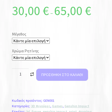
30,00
€
65,00
€
–
Μέγεθος
Χρώμα Ρητίνης
ΠΡΟΣΘΉΚΗ ΣΤΟ ΚΑΛΆΘΙ
Κωδικός προϊόντος:
GEN001
Κατηγορίες:
3D Φιγούρες
,
Games
,
Genshin Impact
Ετικέτες:
3d
,
figure
,
genshin impact
,
print
,
φιγούρα