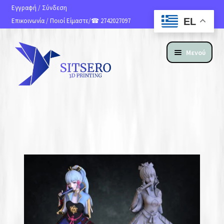
Εγγραφή
/
Σύνδεση
EL
Επικοινωνία
/
Ποιοί Είμαστε
/☎ 2742027097
Μενού
ΑΡΧΙΚΗ
ΠΡΟΪΟΝΤΑ
ΥΠΗΡΕΣΙΕΣ 3D PRINTING
ΚΑΤΑΣΚΕΥΗ ΙΣΤΟΣΕΛΙΔΩΝ
ΑΝ. ΑΠΟΣΤΟΛΗΣ