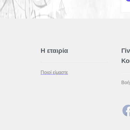
Η εταιρία
Γί
Κο
Ποιοί είμαστε
Βοή