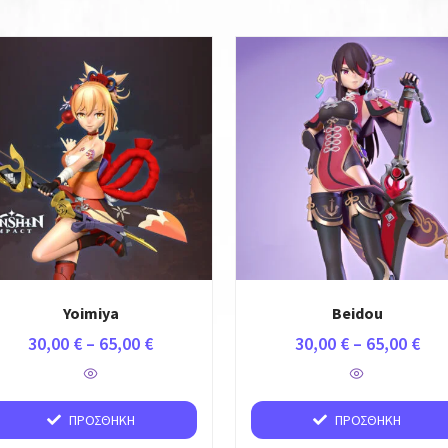
Yoimiya
Beidou
30,00
€
–
65,00
€
30,00
€
–
65,00
€
ΠΡΟΣΘΉΚΗ
ΠΡΟΣΘΉΚΗ