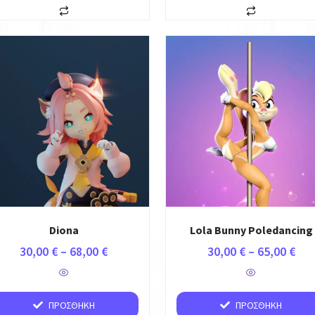
Diona
Lola Bunny Poledancing
30,00
€
–
68,00
€
30,00
€
–
65,00
€
ΠΡΟΣΘΉΚΗ
ΠΡΟΣΘΉΚΗ