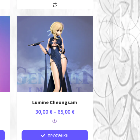
Lumine Cheongsam
30,00
€
–
65,00
€
ΠΡΟΣΘΉΚΗ