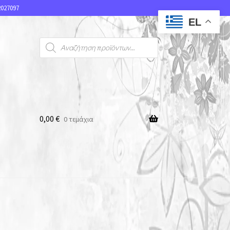
027097
EL
0,00
€
0 τεμάχια