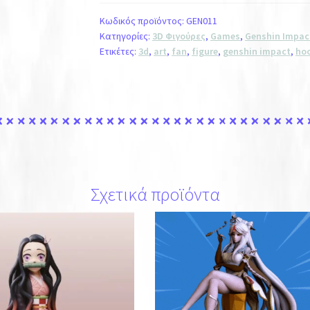
Κωδικός προϊόντος:
GEN011
Κατηγορίες:
3D Φιγούρες
,
Games
,
Genshin Impac
Ετικέτες:
3d
,
art
,
fan
,
figure
,
genshin impact
,
ho
Σχετικά προϊόντα