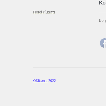
Κο
Ποιοί είμαστε
Βοή
©Sitsero
2022