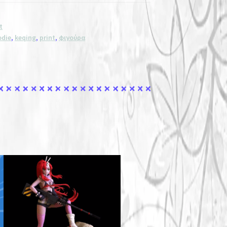
t
odie
,
keqing
,
print
,
φιγούρα