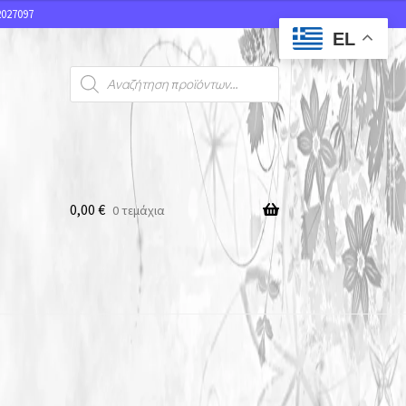
027097
EL
0,00
€
0 τεμάχια