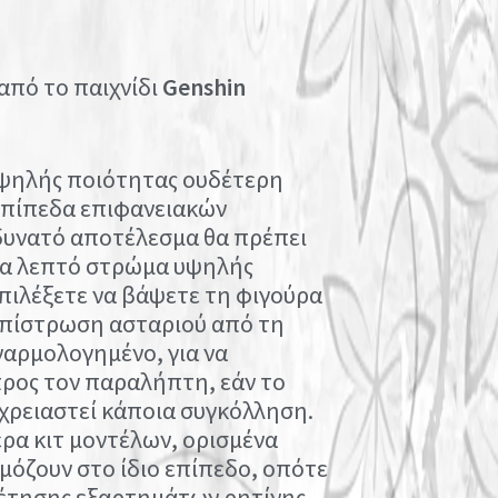
από το παιχνίδι
Genshin
υψηλής ποιότητας ουδέτερη
 επίπεδα επιφανειακών
 δυνατό αποτέλεσμα θα πρέπει
να λεπτό στρώμα υψηλής
επιλέξετε να βάψετε τη φιγούρα
 επίστρωση ασταριού από τη
ναρμολογημένο, για να
ρος τον παραλήπτη, εάν το
 χρειαστεί κάποια συγκόλληση.
ρα κιτ μοντέλων, ορισμένα
μόζουν στο ίδιο επίπεδο, οπότε
έτησης εξαρτημάτων ρητίνης.