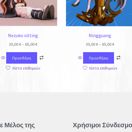
Nezuko sitting
Ningguang
30,00
€
–
65,00
€
30,00
€
–
65,00
€
Προσθήκη
Προσθήκη
Λίστα επιθυμιών
Λίστα επιθυμιών
νε Μέλος της
Χρήσιμοι Σύνδεσμο