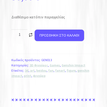
Διαθέσιμο κατόπιν παραγγελίας
ΠΡΟΣΘΉΚΗ ΣΤΟ ΚΑΛΆΘΙ
Κωδικός προϊόντος:
GEN013
Κατηγορίες:
3D Φιγούρες
,
Games
,
Genshin Impact
Ετικέτες:
3d
,
art
,
beidou
,
fan
,
fanart
,
figure
,
genshin
impact
,
print
,
φιγούρα