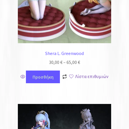
Shera L. Greenwood
30,00
€
–
65,00
€
Λίστα επιθυμιών
Προσθήκη