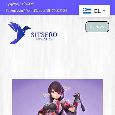
Εγγραφή
/
Σύνδεση
EL
Επικοινωνία
/
Ποιοί Είμαστε
/☎ 2742027097
Μενού
ΑΡΧΙΚΗ
ΠΡΟΪΟΝΤΑ
ΥΠΗΡΕΣΙΕΣ 3D PRINTING
ΚΑΤΑΣΚΕΥΗ ΙΣΤΟΣΕΛΙΔΩΝ
ΑΝ. ΑΠΟΣΤΟΛΗΣ